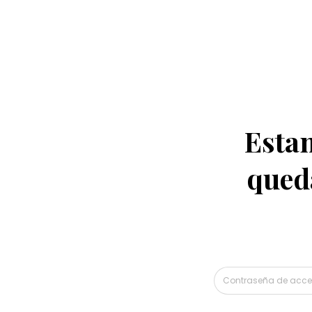
Estam
qued